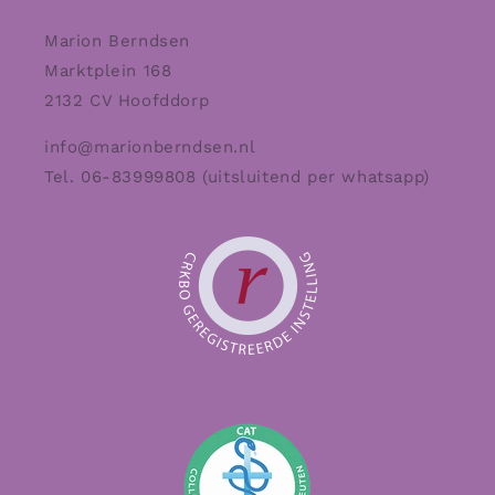
Marion Berndsen
Marktplein 168
2132 CV Hoofddorp
info@marionberndsen.nl
Tel. 06-83999808 (uitsluitend per whatsapp)