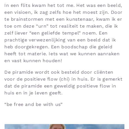
In een flits kwam het tot me. Het was een beeld,
e
een visioen, ik zag zelfs hoe het moest zijn. Door
te brainstormen met een kunstenaar, kwam ik er
toe om deze “urn” tot realiteit te maken, die ik
c
zelf liever “een geliefde tempel” noem. Een
prachtige verwezenlijking van een beeld dat ik
heb doorgekregen. Een boodschap die geleid
t
heeft tot materie. Iets wat we kunnen aanraken
en vast kunnen houden!
i
De piramide wordt ook besteld door cliënten
voor de positieve flow (chi) in huis. Er is gemerkt
dat de piramide een geweldig positieve flow in
e
huis en in je leven geeft.
“be free and be with us”
: