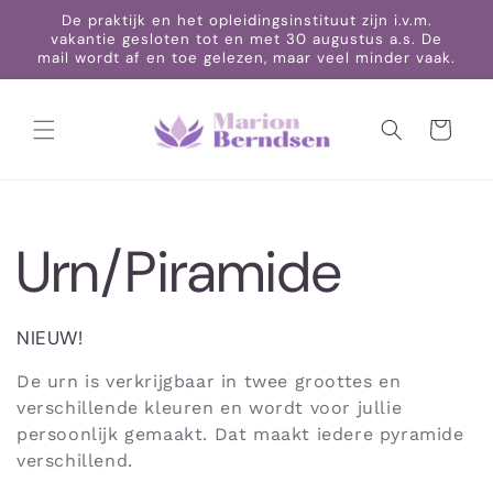
Meteen
De praktijk en het opleidingsinstituut zijn i.v.m.
naar de
vakantie gesloten tot en met 30 augustus a.s. De
content
mail wordt af en toe gelezen, maar veel minder vaak.
Winkelwagen
C
Urn/Piramide
o
NIEUW!
De urn is verkrijgbaar in twee groottes en
l
verschillende kleuren en wordt voor jullie
persoonlijk gemaakt. Dat maakt iedere pyramide
verschillend.
l