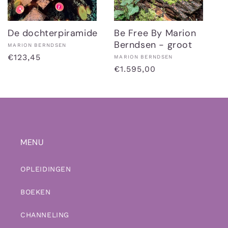
De dochterpiramide
Be Free By Marion
Berndsen - groot
Verkoper:
MARION BERNDSEN
Normale
€123,45
Verkoper:
MARION BERNDSEN
Normale
€1.595,00
prijs
prijs
MENU
OPLEIDINGEN
BOEKEN
CHANNELING